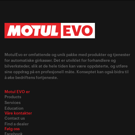
MotulEvo er omfattende og unik pakke med produkter og tjenester
for automatiske girkasser. Det er utviklet for forhandlere og
bilverksteder, slik at de hele tiden kan være oppdaterte, og utføre
sine oppdrag på en profesjonell måte. Konseptet kan også bidra til
å øke bedriftens fortjeneste.
Motul EVO er
Products
Services
Education
Våre kontakter
Contact us
Find a dealer
Følg oss
Facebook