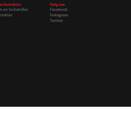
re kontakter
Følg oss
nn en forhandler
Facebook
ntakter
Instagram
Twitter