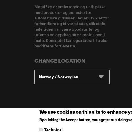
MotulEvo er omfattende og unik pakke
med produkter og tjenester for
automatiske girkasser. Det er utviklet for
forhandlere og bilverksteder, slik at de
hele tiden kan være oppdaterte, og
utføre sine oppdrag på en profesjonell
måte. Konseptet kan også bidra til å øke
bedriftens fortjeneste.
CHANGE LOCATION
Norway / Norwegian
We use cookies on this site to enhance 
By clicking the Accept button, you agree to us doing so
Technical