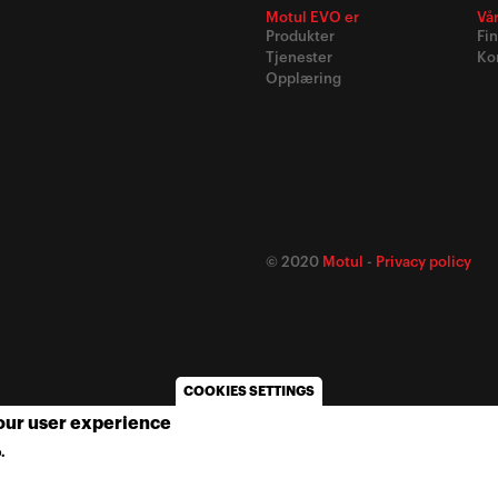
Motul EVO er
Vå
Produkter
Fi
Tjenester
Ko
Opplæring
© 2020
Motul
-
Privacy policy
COOKIES SETTINGS
your user experience
.
MORE INFO