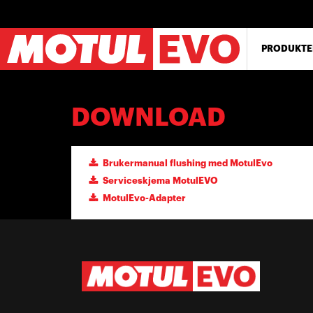
Hopp
til
hovedinnhold
PRODUKTE
DOWNLOAD
Brukermanual flushing med MotulEvo
Serviceskjema MotulEVO
MotulEvo-Adapter