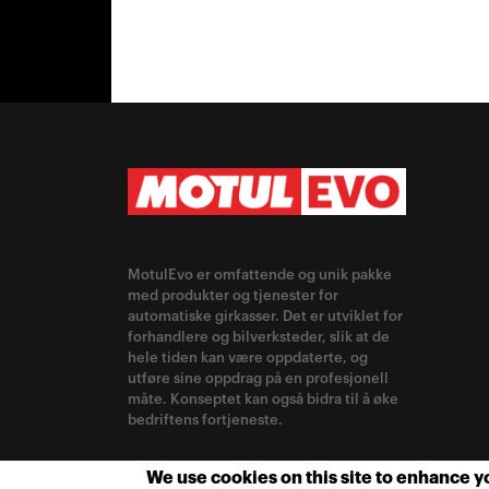
MotulEvo er omfattende og unik pakke
med produkter og tjenester for
automatiske girkasser. Det er utviklet for
forhandlere og bilverksteder, slik at de
hele tiden kan være oppdaterte, og
utføre sine oppdrag på en profesjonell
måte. Konseptet kan også bidra til å øke
bedriftens fortjeneste.
CHANGE LOCATION
We use cookies on this site to enhance 