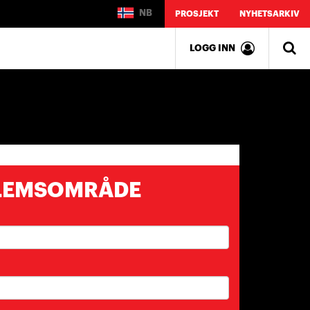
NB
PROSJEKT
NYHETSARKIV
LOGG INN
LEMSOMRÅDE