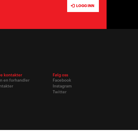
LOGG INN
re kontakter
Følg oss
nn en forhandler
Facebook
ntakter
Instagram
Twitter