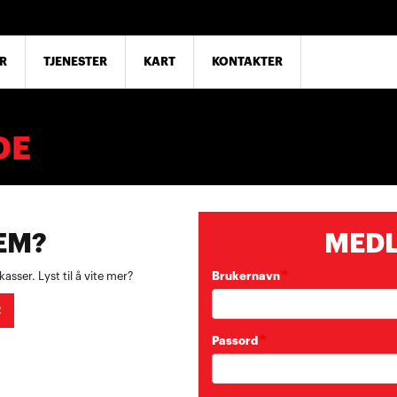
R
TJENESTER
KART
KONTAKTER
DE
EM?
MED
sser. Lyst til å vite mer?
Brukernavn
R
Passord