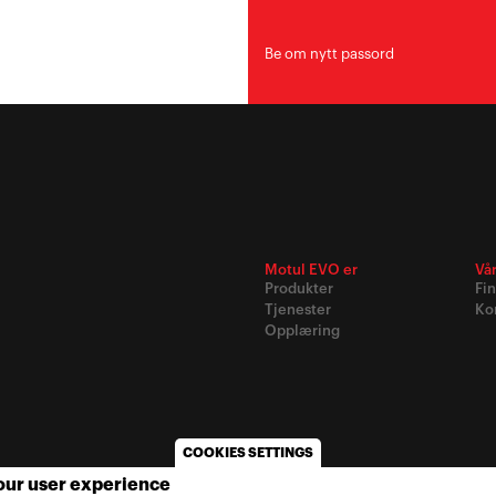
Be om nytt passord
Motul EVO er
Vå
Produkter
Fi
Tjenester
Ko
Opplæring
COOKIES SETTINGS
your user experience