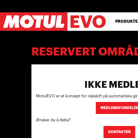
Hopp
til
hovedinnhold
PRODUKTE
RESERVERT OMRÅ
IKKE MEDL
MotulEVO er et konsept for oljeskift på automatiske girka
MEDLEMSFORDELE
Ønsker du å delta?
KONTAKTER