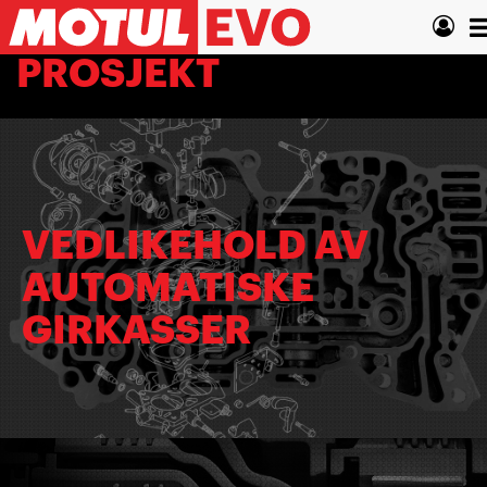
Hopp
T
til
hovedinnhold
n
PROSJEKT
VEDLIKEHOLD AV
AUTOMATISKE
GIRKASSER