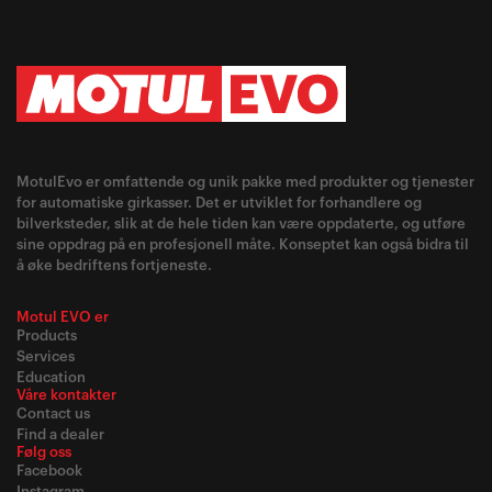
MotulEvo er omfattende og unik pakke med produkter og tjenester
for automatiske girkasser. Det er utviklet for forhandlere og
bilverksteder, slik at de hele tiden kan være oppdaterte, og utføre
sine oppdrag på en profesjonell måte. Konseptet kan også bidra til
å øke bedriftens fortjeneste.
Motul EVO er
Products
Services
Education
Våre kontakter
Contact us
Find a dealer
Følg oss
Facebook
Instagram