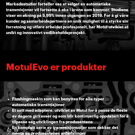
Markedsstudier forteller oss at salget av automatiske
transmisjoner vil fortsette å øke i årene som kommer. Studiene
viser en økning på 5,95% innen utgangen av 2019. For å gi våre
kunder og samarbeidspartnere en unik mulighet til å styrke sin
forretning og utføre arbeidet profesjonelt, har Motul utviklet et
unikt og innovativt vedlikeholdsprosjekt.
MotulEvo er produkter
Flushingmaskin som kan benyttes for alle typer
automatiske transmisjoner
Et sett med adaptere, utviklet av Motul for å passe de fleste
av dagens girkasser og som blir kontinuerlig oppdatert for å
tilpasse seg utviklingen fra produsentene
En komplett serie av transmisjonsoljer som dekker det
meste av produsentenes anbefalinger