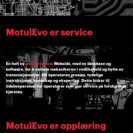
MotulEvo er service
En helt ny
motulevo.com
Webside, med ny database og
software, for å veilede mekanikeren i vedlikehold og bytte av
transmisjonsoljer. Gir operatøren presise, tydelige
instruksjoner, kunnskap og ekspertise. Dette bidrar til
tidsbesparelser for operatører som gjør service på forskjellige
kjøretøy.
MotulEvo er opplæring